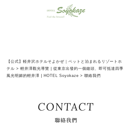
【公式】軽井沢ホテルそよかぜ｜ペットと泊まれるリゾートホ
テル
>
輕井澤觀光導覽 | 從東京出發約一個鐘頭、即可抵達四季
風光明媚的輕井澤 | HOTEL Soyokaze
>
聯絡我們
CONTACT
聯絡我們