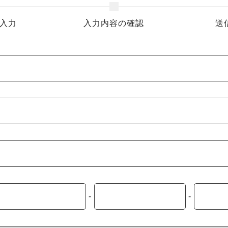
入力
入力内容の確認
送
-
-