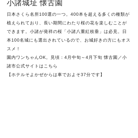
小諸城址 懐古園
日本さくら名所100選の一つ。400本を超える多くの種類が
植えられており、長い期間にわたり桜の花を楽しむことが
できます。小諸が発祥の桜「小諸八重紅枝垂」は必見。日
本100名城にも選出されているので、お城好きの方にもオス
スメ！
園内ワンちゃんOK。見頃：4月中旬～4月下旬
懐古園／小
諸市公式サイトはこちら
【ホテルそよかぜからは車でおよそ37分です】