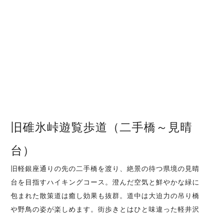
旧碓氷峠遊覧歩道（二手橋～見晴
台）
旧軽銀座通りの先の二手橋を渡り、絶景の待つ県境の見晴
台を目指すハイキングコース。澄んだ空気と鮮やかな緑に
包まれた散策道は癒し効果も抜群。道中は大迫力の吊り橋
や野鳥の姿が楽しめます。街歩きとはひと味違った軽井沢