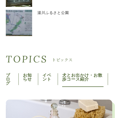
湯川ふるさと公園
TOPICS
トピックス
ブ
お知
イベ
犬とお出かけ・お散
ロ
らせ
ント
歩コース紹介
グ