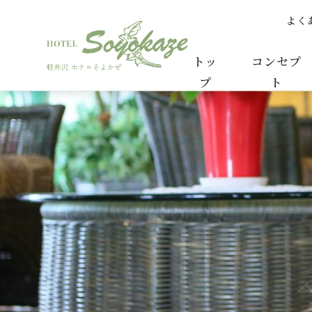
よく
個人情報の取り扱いについて | 【公式】軽井沢
トッ
コンセプ
プ
ト