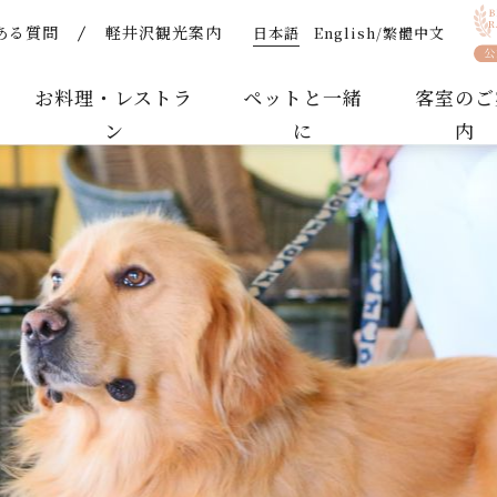
日本語
English/繁體中文
ある質問
軽井沢観光案内
ホテルそよかぜ｜ペットと泊まれるリゾートホテル
お料理・レストラ
ペットと一緒
客室のご
ン
に
内