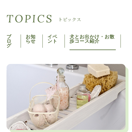
TOPICS
トピックス
ブ
お知
イベ
犬とお出かけ・お散
ロ
らせ
ント
歩コース紹介
グ