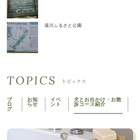
湯川ふるさと公園
TOPICS
トピックス
ブ
お知
イベ
犬とお出かけ・お散
ロ
らせ
ント
歩コース紹介
グ