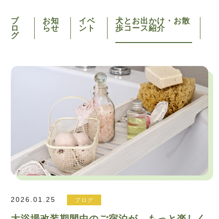
ブ
お知
イベ
犬とお出かけ・お散
ロ
らせ
ント
歩コース紹介
グ
2026.01.25
ブログ
大浴場改装期間中のご宿泊が、もっと楽しく