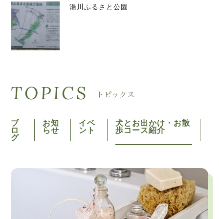
湯川ふるさと公園
TOPICS
トピックス
ブ
お知
イベ
犬とお出かけ・お散
ロ
らせ
ント
歩コース紹介
グ