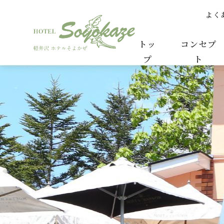
よく
わかるかしら、この気持ち | メイちゃんのつぶや
トッ
コンセプ
プ
ト