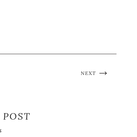
NEXT
 POST
事