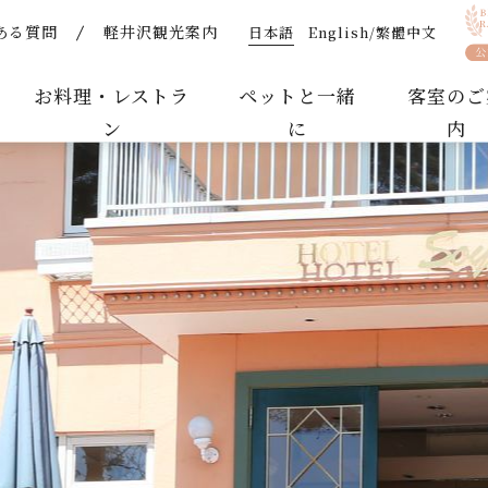
日本語
English/繁體中文
ある質問
軽井沢観光案内
き | 【公式】軽井沢ホテルそよかぜ｜ペットと泊まれるリ
お料理・レストラ
ペットと一緒
客室のご
ン
に
内