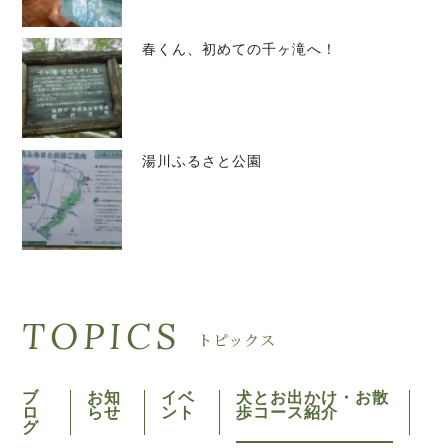
春くん、初めての千ヶ滝へ！
湯川ふるさと公園
TOPICS
トピックス
ブ
お知
イベ
犬とお出かけ・お散
ロ
らせ
ント
歩コース紹介
グ