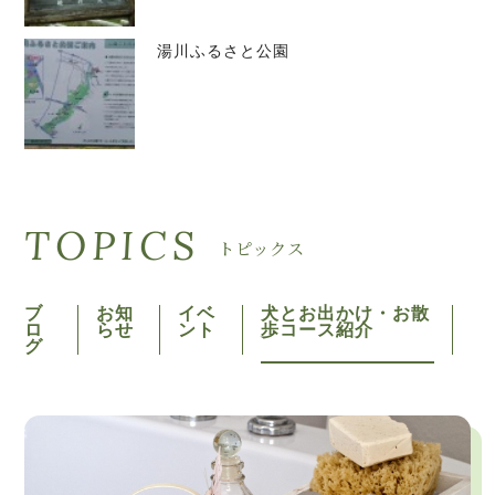
湯川ふるさと公園
TOPICS
トピックス
ブ
お知
イベ
犬とお出かけ・お散
ロ
らせ
ント
歩コース紹介
グ