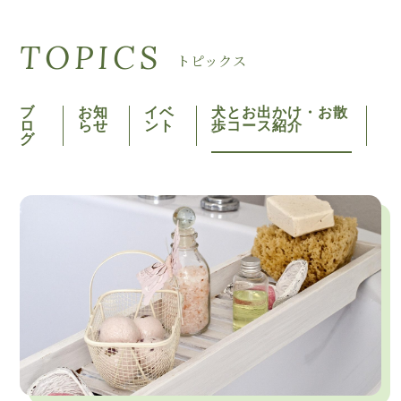
TOPICS
トピックス
ブ
お知
イベ
犬とお出かけ・お散
ロ
らせ
ント
歩コース紹介
グ