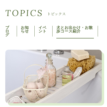
TOPICS
トピックス
ブ
お知
イベ
犬とお出かけ・お散
ロ
らせ
ント
歩コース紹介
グ