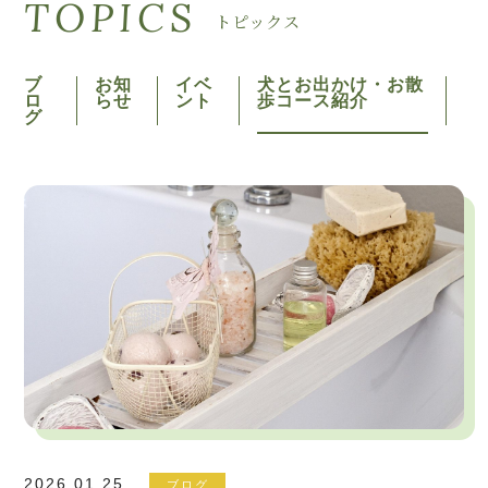
TOPICS
トピックス
ブ
お知
イベ
犬とお出かけ・お散
ロ
らせ
ント
歩コース紹介
グ
2026.01.25
ブログ