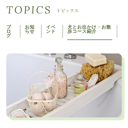
TOPICS
トピックス
ブ
お知
イベ
犬とお出かけ・お散
ロ
らせ
ント
歩コース紹介
グ