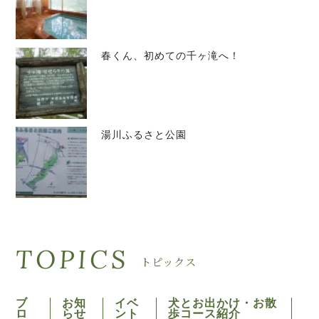
春くん、初めての千ヶ滝へ！
湯川ふるさと公園
TOPICS
トピックス
ブ
お知
イベ
犬とお出かけ・お散
ロ
らせ
ント
歩コース紹介