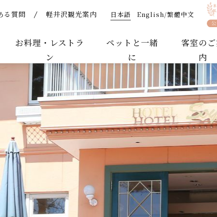
日本語
English/繁體中文
ある質問
軽井沢観光案内
コーナー | 【公式】軽井沢ホテルそよかぜ｜ペットと泊ま
お料理・レストラ
ペットと一緒
客室のご
ン
に
内