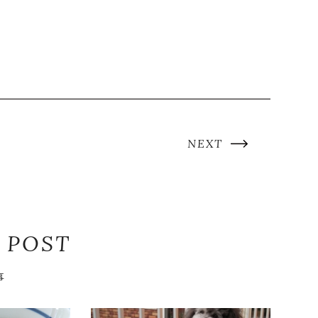
NEXT
 POST
事