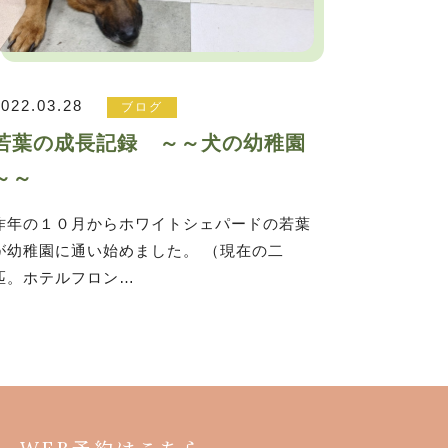
2022.03.28
ブログ
若葉の成長記録 ～～犬の幼稚園
～～
昨年の１０月からホワイトシェパードの若葉
が幼稚園に通い始めました。 （現在の二
匹。ホテルフロン…