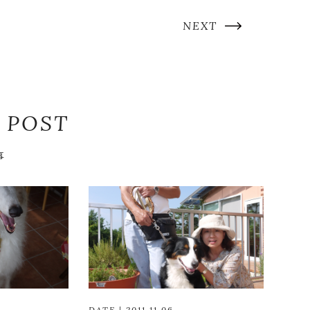
NEXT
 POST
事
DATE | 2011.11.06