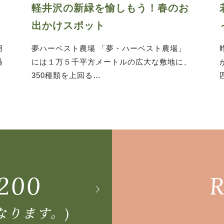
も
軽井沢の新緑を愉しもう！春のお
出かけスポット
用
夢ハーベスト農場 「夢・ハーベスト農場」
過
には１万５千平方メートルの広大な敷地に、
350種類を上回る…
200
R
なります。)