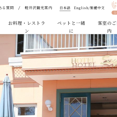
日本語
English/繁體中文
ある質問
軽井沢観光案内
【公式】軽井沢ホテルそよかぜ｜ペットと泊まれるリゾートホ
お料理・レストラ
ペットと一緒
客室のご
ン
に
内