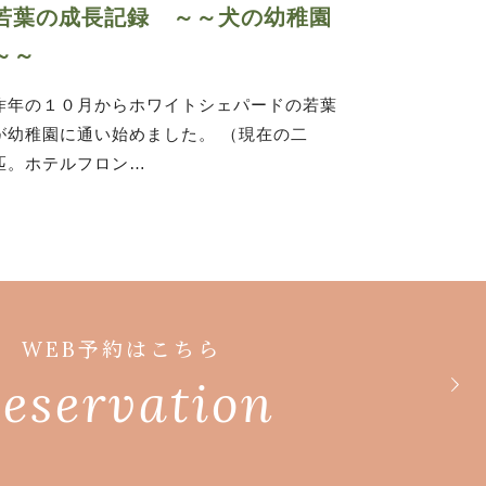
若葉の成長記録 ～～犬の幼稚園
～～
昨年の１０月からホワイトシェパードの若葉
が幼稚園に通い始めました。 （現在の二
匹。ホテルフロン…
WEB予約はこちら
eservation