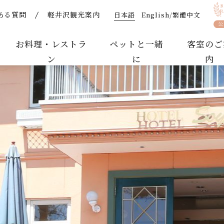
日本語
English/繁體中文
ある質問
軽井沢観光案内
【公式】軽井沢ホテルそよかぜ｜ペットと泊まれるリゾートホ
お料理・レストラ
ペットと一緒
客室のご
ン
に
内