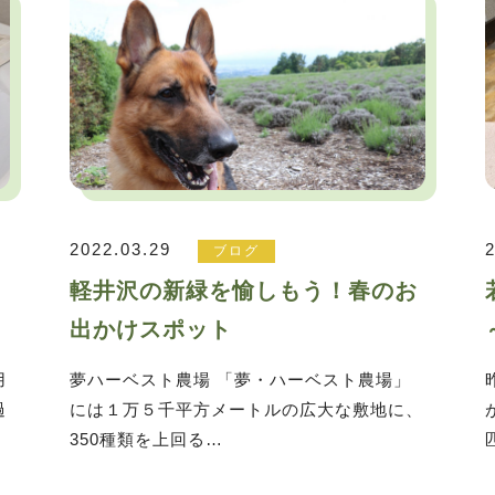
2022.03.29
ブログ
も
軽井沢の新緑を愉しもう！春のお
出かけスポット
用
夢ハーベスト農場 「夢・ハーベスト農場」
過
には１万５千平方メートルの広大な敷地に、
350種類を上回る…