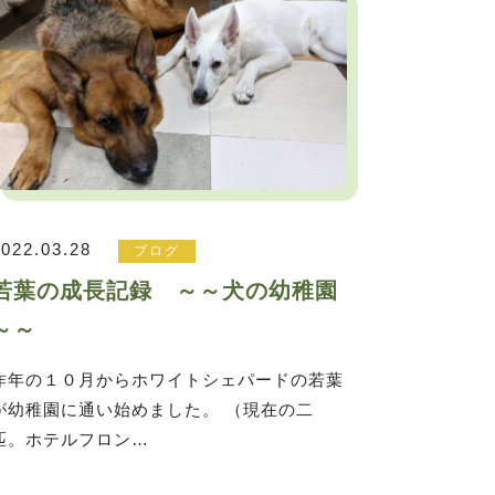
2022.03.28
ブログ
若葉の成長記録 ～～犬の幼稚園
～～
昨年の１０月からホワイトシェパードの若葉
が幼稚園に通い始めました。 （現在の二
匹。ホテルフロン…