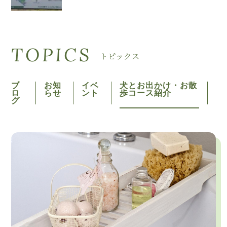
TOPICS
トピックス
ブ
お知
イベ
犬とお出かけ・お散
ロ
らせ
ント
歩コース紹介
グ