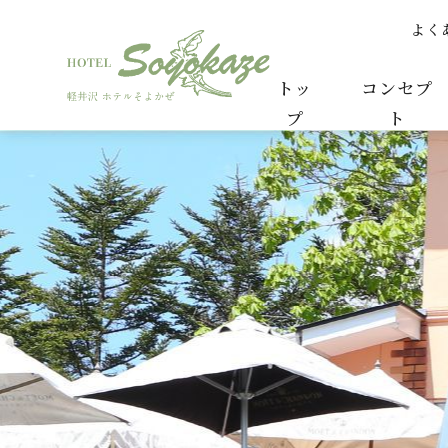
よく
９月に入りました！ | カンナよりご案内 | 【
トッ
コンセプ
プ
ト