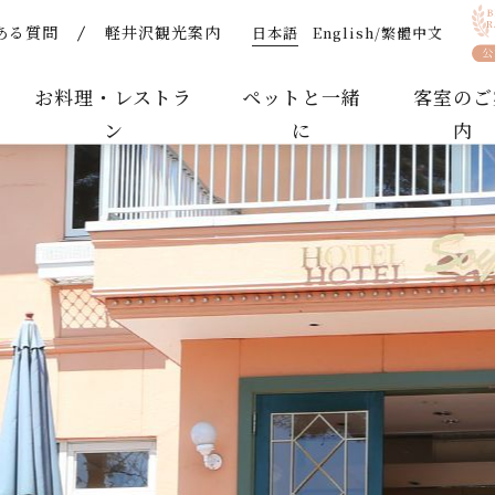
日本語
English/繁體中文
ある質問
軽井沢観光案内
 | 【公式】軽井沢ホテルそよかぜ｜ペットと泊まれるリゾ
お料理・レストラ
ペットと一緒
客室のご
ン
に
内