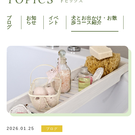
トピックス
ブ
お知
イベ
犬とお出かけ・お散
ロ
らせ
ント
歩コース紹介
グ
2026.01.25
ブログ