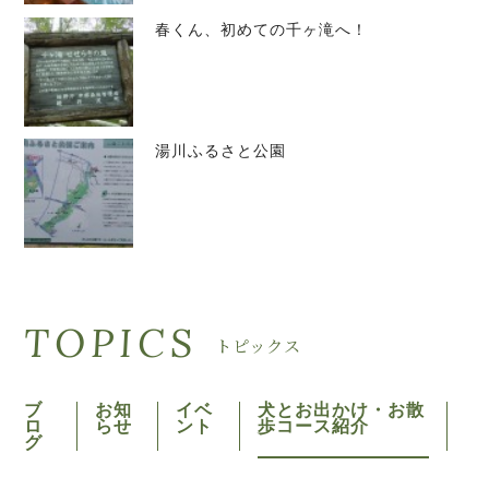
春くん、初めての千ヶ滝へ！
湯川ふるさと公園
TOPICS
トピックス
ブ
お知
イベ
犬とお出かけ・お散
ロ
らせ
ント
歩コース紹介
グ