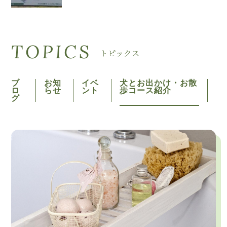
TOPICS
トピックス
ブ
お知
イベ
犬とお出かけ・お散
ロ
らせ
ント
歩コース紹介
グ