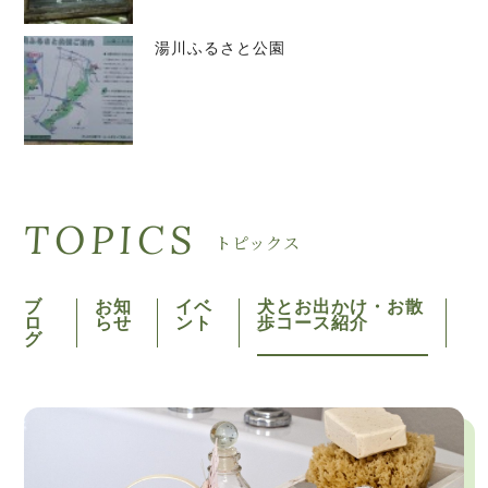
湯川ふるさと公園
TOPICS
トピックス
ブ
お知
イベ
犬とお出かけ・お散
ロ
らせ
ント
歩コース紹介
グ