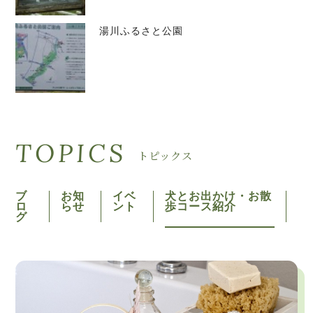
湯川ふるさと公園
TOPICS
トピックス
ブ
お知
イベ
犬とお出かけ・お散
ロ
らせ
ント
歩コース紹介
グ