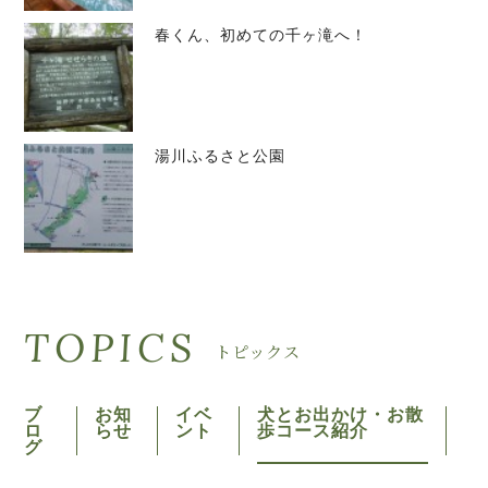
春くん、初めての千ヶ滝へ！
湯川ふるさと公園
TOPICS
トピックス
ブ
お知
イベ
犬とお出かけ・お散
ロ
らせ
ント
歩コース紹介
グ