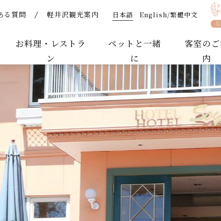
日本語
English/繁體中文
ある質問
軽井沢観光案内
せ | 【公式】軽井沢ホテルそよかぜ｜ペットと泊まれるリ
お料理・レストラ
ペットと一緒
客室のご
ン
に
内