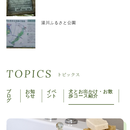
湯川ふるさと公園
TOPICS
トピックス
ブ
お知
イベ
犬とお出かけ・お散
ロ
らせ
ント
歩コース紹介
グ