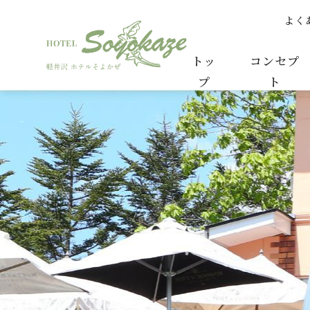
よく
新年のご挨拶！ | カンナよりご案内 | 【公式
トッ
コンセプ
プ
ト