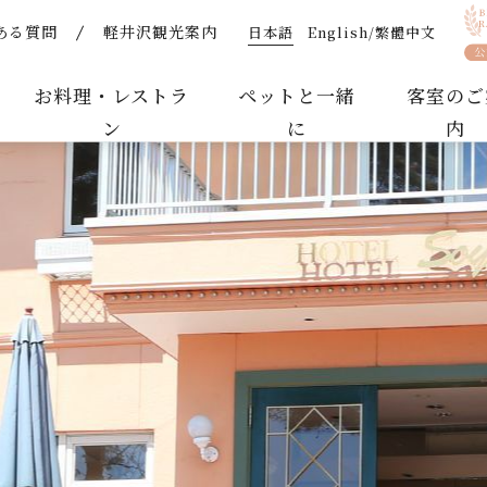
日本語
English/繁體中文
ある質問
軽井沢観光案内
| 【公式】軽井沢ホテルそよかぜ｜ペットと泊まれるリゾート
お料理・レストラ
ペットと一緒
客室のご
ン
に
内