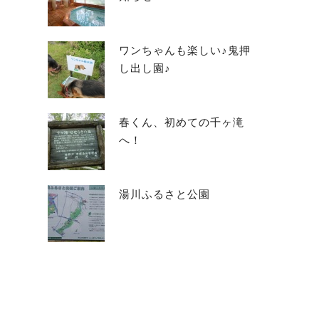
ワンちゃんも楽しい♪鬼押
し出し園♪
春くん、初めての千ヶ滝
へ！
湯川ふるさと公園