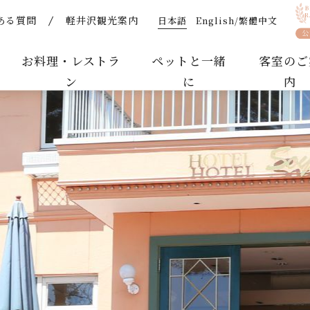
日本語
English/繁體中文
ある質問
軽井沢観光案内
 | 【公式】軽井沢ホテルそよかぜ｜ペットと泊まれるリゾ
お料理・レストラ
ペットと一緒
客室のご
ン
に
内