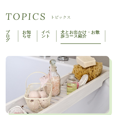
TOPICS
トピックス
ブ
お知
イベ
犬とお出かけ・お散
ロ
らせ
ント
歩コース紹介
グ