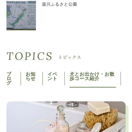
湯川ふるさと公園
TOPICS
トピックス
ブ
お知
イベ
犬とお出かけ・お散
ロ
らせ
ント
歩コース紹介
グ