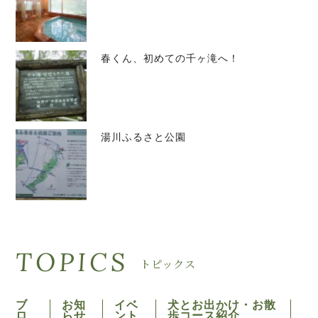
春くん、初めての千ヶ滝へ！
湯川ふるさと公園
TOPICS
トピックス
ブ
お知
イベ
犬とお出かけ・お散
ロ
らせ
ント
歩コース紹介