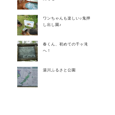
ワンちゃんも楽しい♪鬼押
し出し園♪
春くん、初めての千ヶ滝
へ！
湯川ふるさと公園