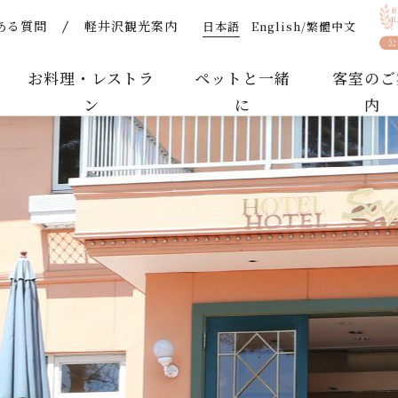
日本語
English/繁體中文
ある質問
軽井沢観光案内
らせ | 【公式】軽井沢ホテルそよかぜ｜ペットと泊まれる
お料理・レストラ
ペットと一緒
客室のご
ン
に
内