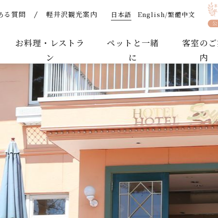
日本語
English/繁體中文
ある質問
軽井沢観光案内
プオープン！ | スタッフからのお知らせ | 【公式】軽井
お料理・レストラ
ペットと一緒
客室のご
ン
に
内