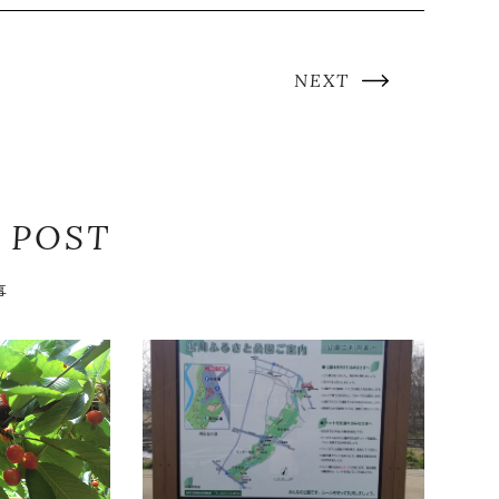
NEXT
 POST
事