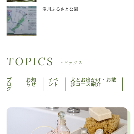
湯川ふるさと公園
TOPICS
トピックス
ブ
お知
イベ
犬とお出かけ・お散
ロ
らせ
ント
歩コース紹介
グ