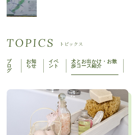
TOPICS
トピックス
ブ
お知
イベ
犬とお出かけ・お散
ロ
らせ
ント
歩コース紹介
グ