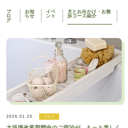
ブ
お知
イベ
犬とお出かけ・お散
ロ
らせ
ント
歩コース紹介
グ
2026.01.25
ブログ
大浴場改装期間中のご宿泊が、もっと楽しく