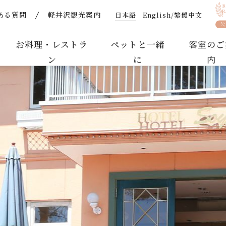
日本語
English/繁體中文
ある質問
軽井沢観光案内
 | 【公式】軽井沢ホテルそよかぜ｜ペットと泊まれるリゾー
お料理・レストラ
ペットと一緒
客室のご
ン
に
内